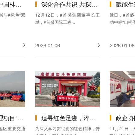
设协会交流座谈
深化合作共识 共探发展新局——首盛集团赴中诚智信工程咨询股份集团有限公司交流座谈
赋能生态价值提升，助力农林产业升级：首盛国
兴与#绿色“双
12月12日，#首盛集团董事长王
近日，#首
斌，#首盛国际工程...
功中标“山桐子
2026.01.06
2026.01.06
性工程-巴河特大桥右幅边跨顺利合龙！
追寻红色足迹，淬炼首盛匠心 —— 首盛国际工程咨询集团党支部开展红色主题党日活动
政企协同破局 共促行业高质量发展 —
北地区重要交通
为深入学习贯彻党的红色精神，传
11月21日