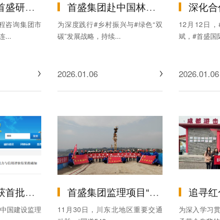
专项咨询项目，书写产业服务新篇
首盛集团赴中国林业工程建设协会交流座谈
深化合作共识 共探发展新局——
程咨询集团市
为深度践行#乡村振兴与#绿色“双
12月12日
..
碳”发展战略，持续...
斌，#首盛国际
2026.01.06
2026.01.06
信用评价AA评级！
首盛集团监理项目“国道542线达川区管村至石桥段（达石快速路）”控制性工程-巴河特大桥右幅边跨顺利合龙！
追寻红色足迹，淬炼首盛匠心 ——
，#中国建设监理
11月30日，川东北地区重要交通
为深入学习