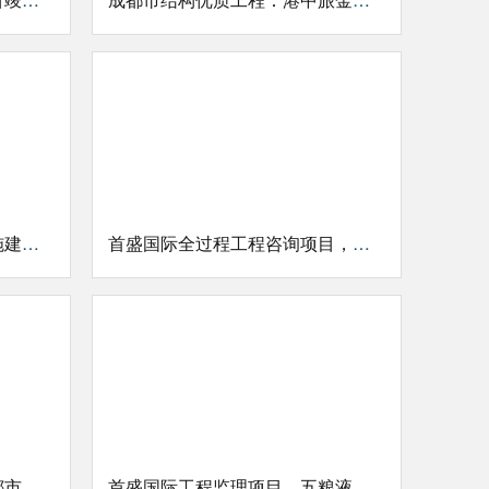
蒲江县高铁新城片区基础设施建设工程造价项目
首盛国际全过程工程咨询项目，吉安县传染病医院建设项目
首盛国际工程监理项目，成都市实验外国语学校
首盛国际工程监理项目，五粮液股份有限公司30万吨陶坛陈酿酒库工程