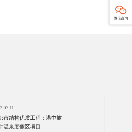
微信咨询
2.07.11
2022.06.20
都市结构优质工程：港中旅
首盛全过
堂温泉度假区项目
域农副产