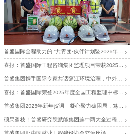
首盛国际全程助力的 “共青团·伙伴计划暨2026年迪庆轻风计划夏令营”圆满落幕
喜报：首盛国际工程咨询集团监理项目荣获2025年度“四川省优质机电安装工程”
首盛集团携手国际专家共话蒲江环境治理，中外智慧赋能生态升级
喜报：首盛国际荣登2025年度全国工程监理中标排行榜第三名
首盛集团2026年新年贺词：凝心聚力破困局，笃行实干启新程
硕果盈枝！首盛研究院赋能集团连中两大全过程工程咨询项目及林业产业专项咨询项目，书写产业服务新篇
首盛集团赴中国林业工程建设协会交流座谈