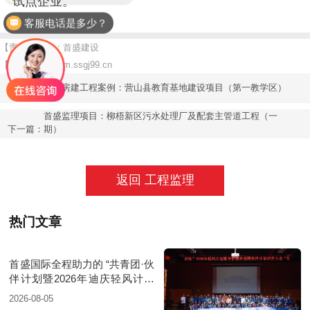
试点企业。
客服电话是多少？
【责任编辑】：首盛建设
【版权所有】：
m.ssgj99.cn
上一篇：
首盛房建工程案例：营山县教育基地建设项目（第一教学区）
首盛监理项目：柳梧新区污水处理厂及配套主管道工程（一
下一篇：
期）
返回 工程监理
热门文章
首盛国际全程助力的 “共青团·伙
伴计划暨2026年迪庆轻风计划
夏令营”圆满落幕
2026-08-05