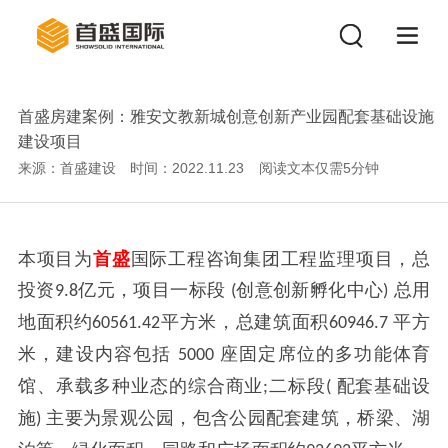
首盛房建案例：雅安文教新城创意创新产业园配套基础设施
建设项目
来源：首盛建设
时间：2022.11.23
阅读文本仅需
5
分钟
本项目为
首盛
国际工程咨询集团工程监理项目，总
投资
亿元，项目一标段
创意创新孵化中心
总用
9.8
(
)
地面积约
平方米，总建筑面积
平方
60561.42
60946.7
米，建设内容包括
座固定席位的多功能体育
5000
馆、承载多种业态的综合商业
二标段
配套基础设
;
(
施
主要为景观公园，包含公园配套建筑，桥梁、湖
)