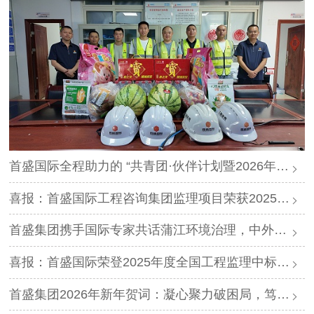
首盛国际全程助力的 “共青团·伙伴计划暨2026年迪庆轻风计划夏令营”圆满落幕
喜报：首盛国际工程咨询集团监理项目荣获2025年度“四川省优质机电安装工程”
首盛集团携手国际专家共话蒲江环境治理，中外智慧赋能生态升级
喜报：首盛国际荣登2025年度全国工程监理中标排行榜第三名
首盛集团2026年新年贺词：凝心聚力破困局，笃行实干启新程