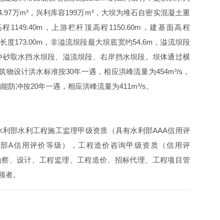
4.97万m³，兴利库容199万m³，大坝为堆石自密实混凝土重
1149.40m，上游栏杆顶高程1150.60m，建基面高程
坝顶长度173.00m，非溢流坝段最大坝底宽约54.6m，溢流坝段
岸冲砂取水挡水坝段、溢流坝段、右岸挡水坝段。坝体通过横
设计洪水标准按30年一遇，相应洪峰流量为454m³/s，
能防冲按20年一遇，相应洪峰流量为411m³/s。
利部水利工程施工监理甲级资质（具有水利部AAA信用评
部A信用评价等级），工程造价咨询甲级资质（信用评
勘察、设计、工程监理、工程造价、招标代理、工程项目管
领者。