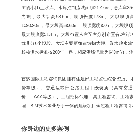
主的小(1)型水库。水库控制流域面积21.4k㎡，总库容35
力坝，最大坝高58.6m，坝顶长度173m。大坝坝顶高程
1090.80m，最大坝高58.60m，坝顶宽度8.0m，大坝
最大坝底宽51.4m。大坝布置从左至右分别布置有:左
缝共分6个坝段。大坝主要枢纽建筑物大坝、取水放水建筑物
校核洪水标准按200年一遇，相应洪峰流量为648m³/s，消
首盛国际工程咨询集团拥有住建部工程监理综合资质、水
价等级）、交通运输部公路工程甲级资质（具有交通
价 AAA等级）、工程招标代理，集工程咨询、工程
理、BIM技术等业务于一体的建设项目全过程工程咨询引
你身边的更多案例